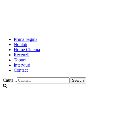
Prima pagină
Noutăți
Home Cinema
Recenzii
Topuri
Interviuri
Contact
Caută...