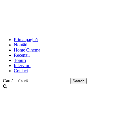
Prima pagină
Noutăți
Home Cinema
Recenzii
Topuri
Interviuri
Contact
Caută...