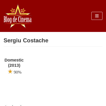
Sari
la
conținut
Sergiu Costache
Domestic
(2013)
90%