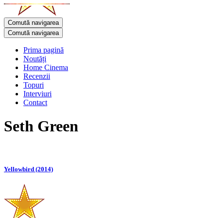
Comută navigarea
Comută navigarea
Prima pagină
Noutăți
Home Cinema
Recenzii
Topuri
Interviuri
Contact
Seth Green
Yellowbird (2014)