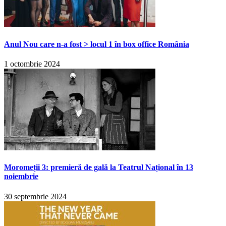
Anul Nou care n-a fost > locul 1 în box office România
1 octombrie 2024
Moromeții 3: premieră de gală la Teatrul Național în 13
noiembrie
30 septembrie 2024