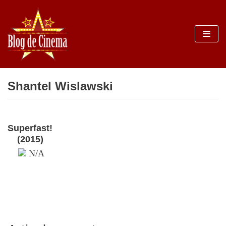
Sari
la
conținut
Shantel Wislawski
Superfast!
(2015)
N/A