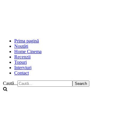
Prima pagină
Noutăți
Home Cinema
Recenzii
Topuri
Interviuri
Contact
Caută...