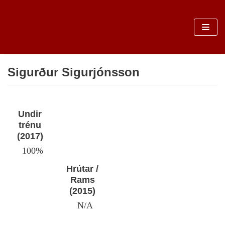
Sari
la
conținut
Sigurður Sigurjónsson
Undir
trénu
(2017)
100%
Hrútar /
Rams
(2015)
N/A