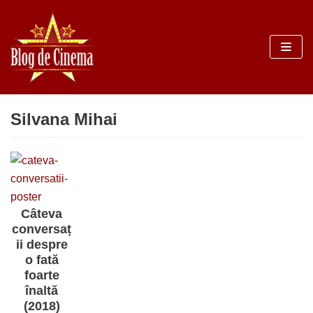
Sari
la
conținut
Silvana Mihai
Câteva
conversaț
ii despre
o fată
foarte
înaltă
(2018)