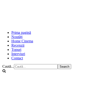
Prima pagină
Noutăți
Home Cinema
Recenzii
Topuri
Interviuri
Contact
Caută...