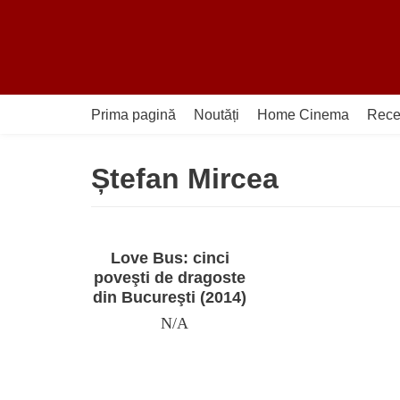
Sari
la
conținut
Prima pagină
Noutăți
Home Cinema
Rece
Ștefan Mircea
Love Bus: cinci
poveşti de dragoste
din Bucureşti (2014)
N/A