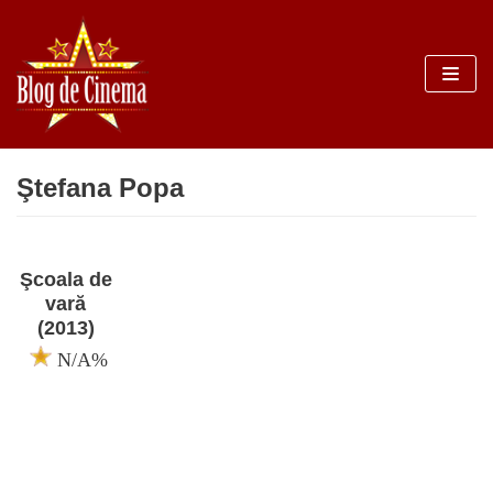
Sari
la
conținut
Ştefana Popa
Şcoala de
vară
(2013)
N/A%