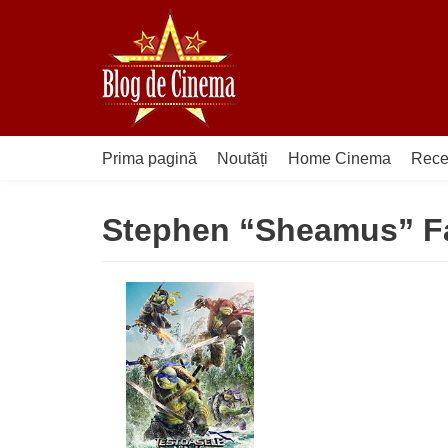
Sari
la
conținut
Prima pagină
Noutăți
Home Cinema
Rece
Stephen “Sheamus” Fa