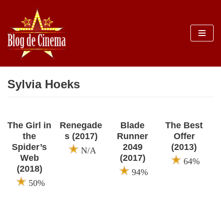
Sari
la
conținut
Sylvia Hoeks
The Girl in
Renegade
Blade
The Best
the
s (2017)
Runner
Offer
Spider’s
2049
(2013)
N/A
Web
(2017)
64%
(2018)
94%
50%