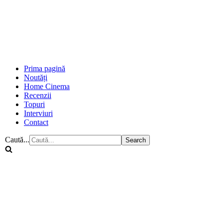
Prima pagină
Noutăți
Home Cinema
Recenzii
Topuri
Interviuri
Contact
Caută...