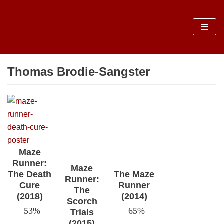
Sari
la
conținut
Thomas Brodie-Sangster
Maze
Runner:
Maze
The Death
The Maze
Runner:
Cure
Runner
The
(2018)
(2014)
Scorch
53%
65%
Trials
(2015)