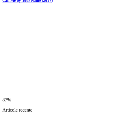
Call Me by Your Name (2017)
87%
Articole recente