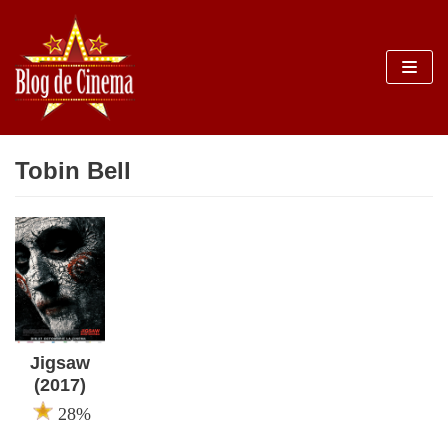
Sari
la
conținut
Tobin Bell
Jigsaw
(2017)
28%