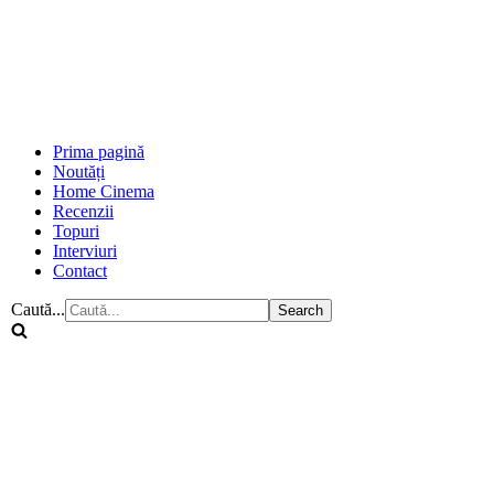
Prima pagină
Noutăți
Home Cinema
Recenzii
Topuri
Interviuri
Contact
Caută...