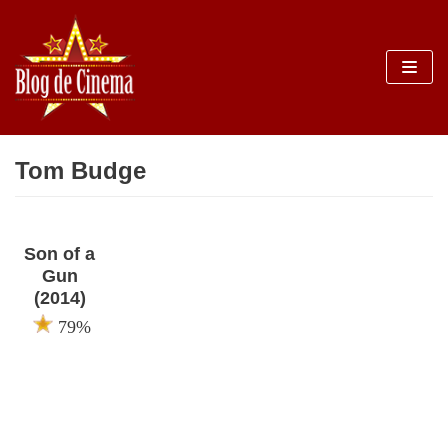
Sari
la
conținut
Tom Budge
Son of a
Gun
(2014)
79%