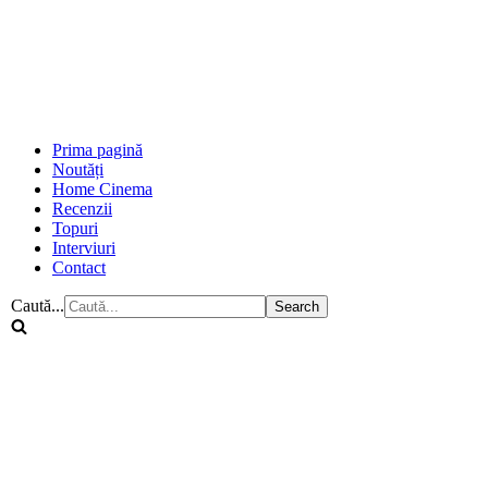
Prima pagină
Noutăți
Home Cinema
Recenzii
Topuri
Interviuri
Contact
Caută...