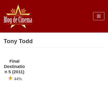
Sari
la
conținut
Tony Todd
Final
Destinatio
n 5 (2011)
44%