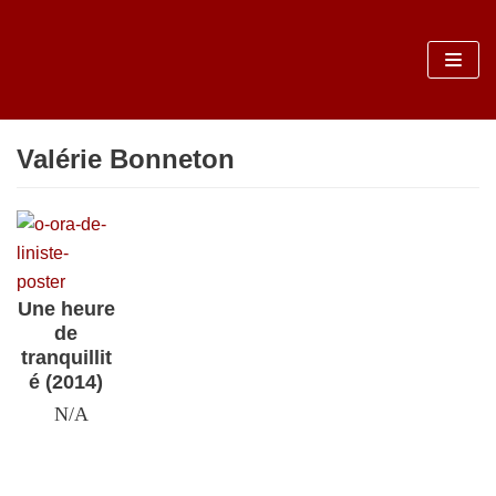
Sari
la
conținut
Valérie Bonneton
Une heure
de
tranquillit
é (2014)
N/A