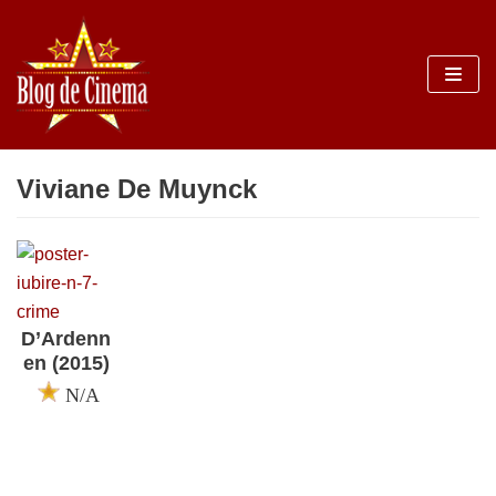
Sari
la
conținut
Viviane De Muynck
D’Ardenn
en (2015)
N/A