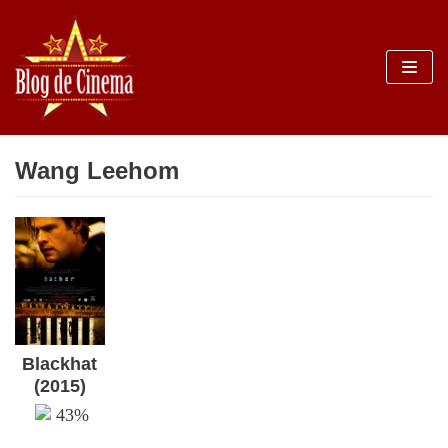
Sari
la
conținut
Wang Leehom
Blackhat
(2015)
43%