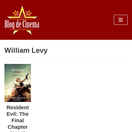
Sari
la
conținut
William Levy
Resident
Evil: The
Final
Chapter