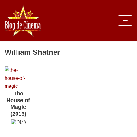
Sari
la
conținut
William Shatner
The
House of
Magic
(2013)
N/A