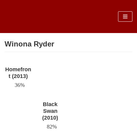
Sari
la
conținut
Winona Ryder
Homefron
t (2013)
36%
Black
Swan
(2010)
82%