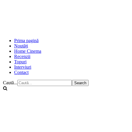
Prima pagină
Noutăți
Home Cinema
Recenzii
Topuri
Interviuri
Contact
Caută...