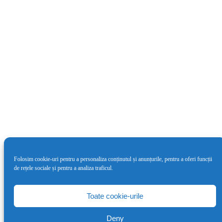
Folosim cookie-uri pentru a personaliza conținutul și anunțurile, pentru a oferi funcții
de rețele sociale și pentru a analiza traficul.
Cea de-a doua ediție LYNX Festival va
avea loc între 4 – 9 iunie
Toate cookie-urile
7 mai 2024
Deny