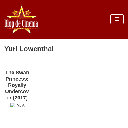
Sari
la
conținut
Yuri Lowenthal
The Swan
Princess:
Royally
Undercov
er (2017)
N/A