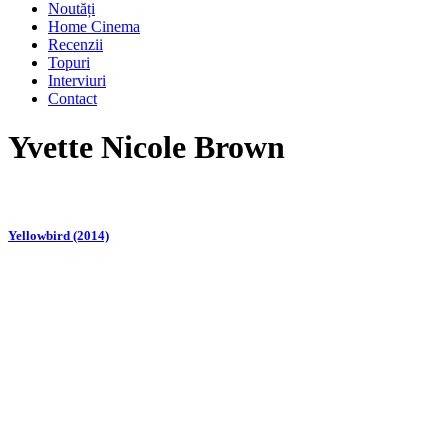
Noutăți
Home Cinema
Recenzii
Topuri
Interviuri
Contact
Yvette Nicole Brown
Yellowbird (2014)