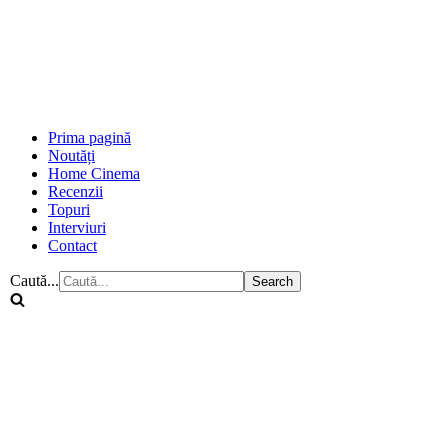
Prima pagină
Noutăți
Home Cinema
Recenzii
Topuri
Interviuri
Contact
Caută...