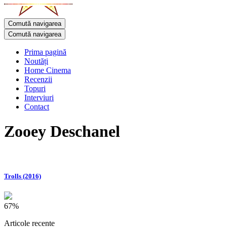
Comută navigarea
Comută navigarea
Prima pagină
Noutăți
Home Cinema
Recenzii
Topuri
Interviuri
Contact
Zooey Deschanel
Trolls (2016)
67%
Articole recente