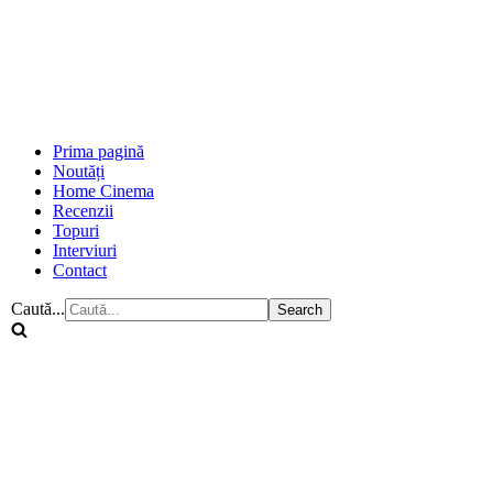
Prima pagină
Noutăți
Home Cinema
Recenzii
Topuri
Interviuri
Contact
Caută...