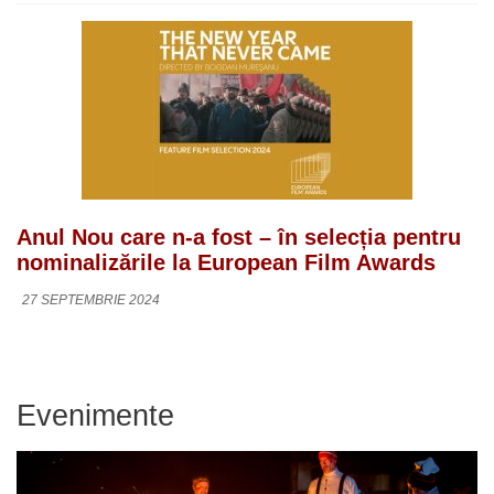
Anul Nou care n-a fost – în selecția pentru
nominalizările la European Film Awards
27 SEPTEMBRIE 2024
Evenimente