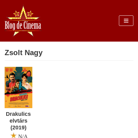
Sari
la
conținut
Zsolt Nagy
Drakulics
elvtárs
(2019)
N/A