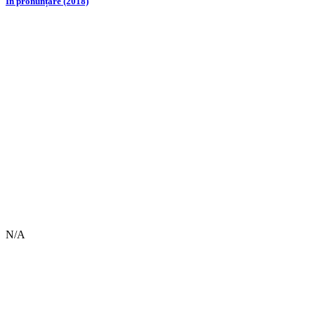
În pronunțare (2018)
N/A