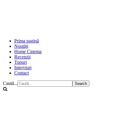
Prima pagină
Noutăți
Home Cinema
Recenzii
Topuri
Interviuri
Contact
Caută...