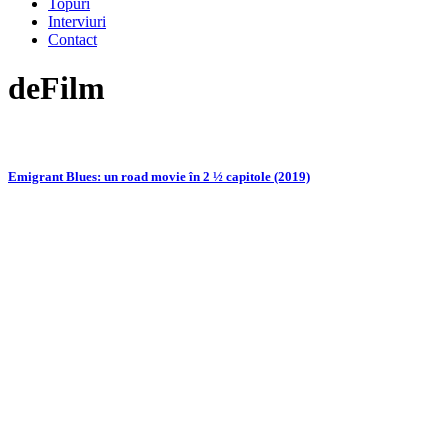
Topuri
Interviuri
Contact
deFilm
Emigrant Blues: un road movie în 2 ½ capitole (2019)