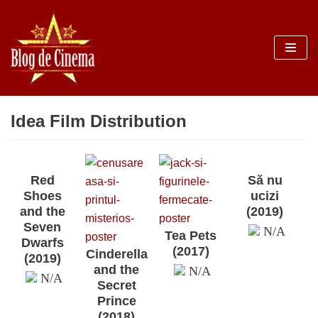
Sari
la
conținut
Idea Film Distribution
Red
Să nu
Shoes
ucizi
and the
(2019)
Seven
N/A
Tea Pets
Dwarfs
(2017)
Cinderella
(2019)
and the
N/A
N/A
Secret
Prince
(2018)