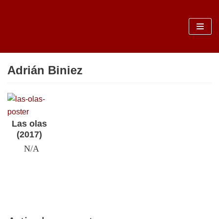
Sari
la
conținut
Adrián Biniez
Las olas
(2017)
N/A