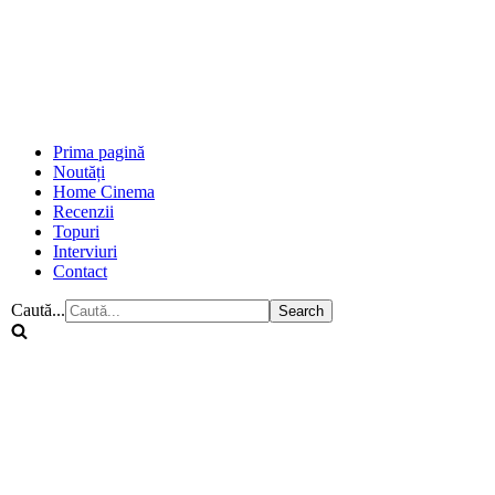
Prima pagină
Noutăți
Home Cinema
Recenzii
Topuri
Interviuri
Contact
Caută...