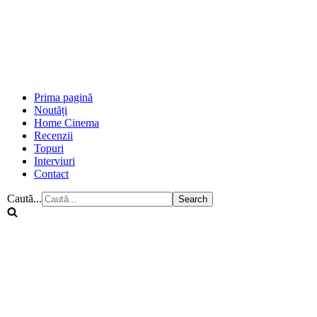
Prima pagină
Noutăți
Home Cinema
Recenzii
Topuri
Interviuri
Contact
Caută...