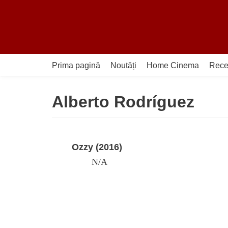
Sari
la
conținut
Prima pagină
Noutăți
Home Cinema
Rece
Alberto Rodríguez
Ozzy (2016)
N/A