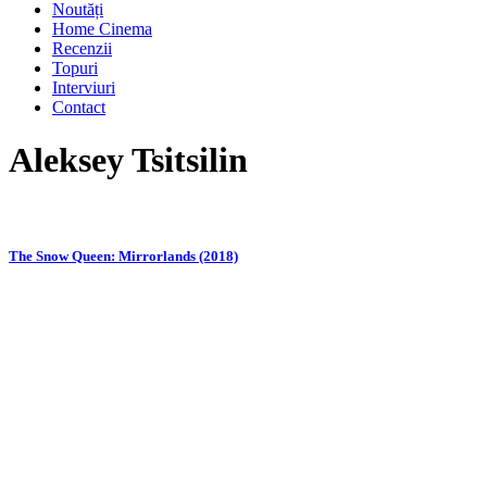
Noutăți
Home Cinema
Recenzii
Topuri
Interviuri
Contact
Aleksey Tsitsilin
The Snow Queen: Mirrorlands (2018)