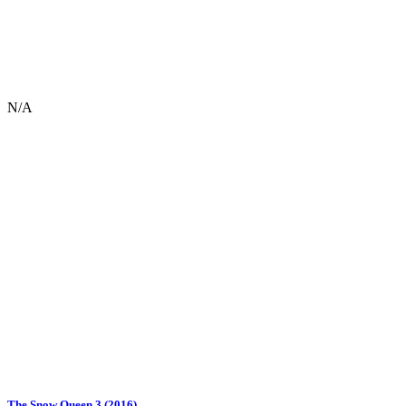
N/A
The Snow Queen 3 (2016)