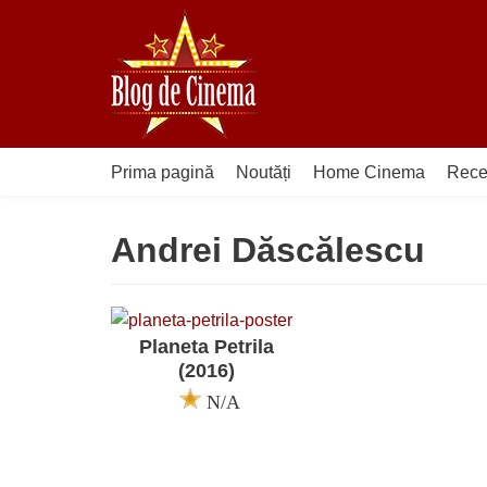
Sari
la
conținut
Prima pagină
Noutăți
Home Cinema
Rece
Andrei Dăscălescu
Planeta Petrila
(2016)
N/A