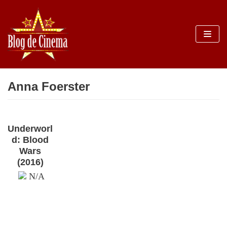
Sari
la
conținut
Anna Foerster
Underworl
d: Blood
Wars
(2016)
N/A