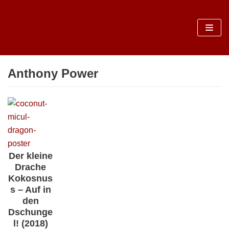
Sari
la
conținut
Anthony Power
Der kleine
Drache
Kokosnus
s – Auf in
den
Dschunge
l! (2018)