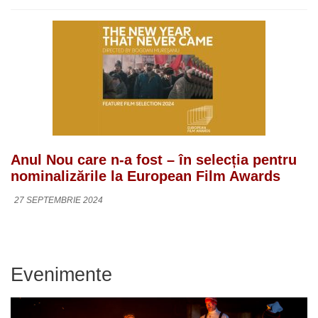
Anul Nou care n-a fost – în selecția pentru
nominalizările la European Film Awards
27 SEPTEMBRIE 2024
Evenimente