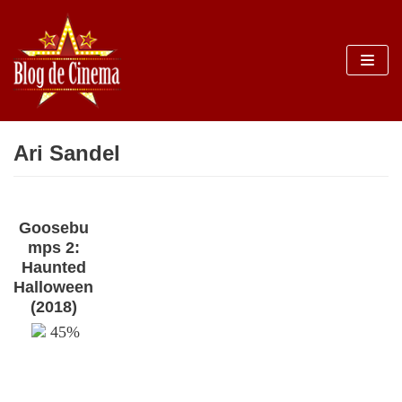
Sari
la
conținut
Ari Sandel
Goosebu
mps 2:
Haunted
Halloween
(2018)
45%