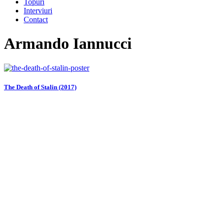
Topuri
Interviuri
Contact
Armando Iannucci
The Death of Stalin (2017)