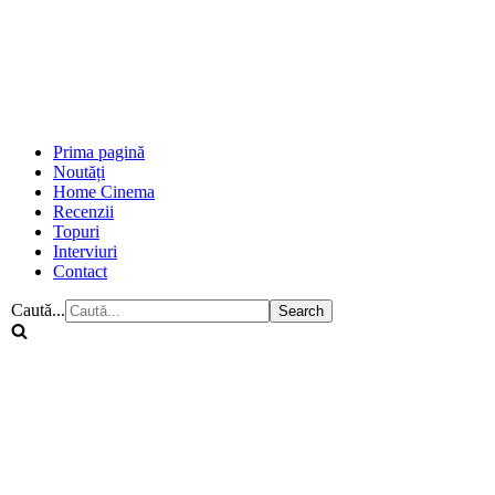
Prima pagină
Noutăți
Home Cinema
Recenzii
Topuri
Interviuri
Contact
Caută...