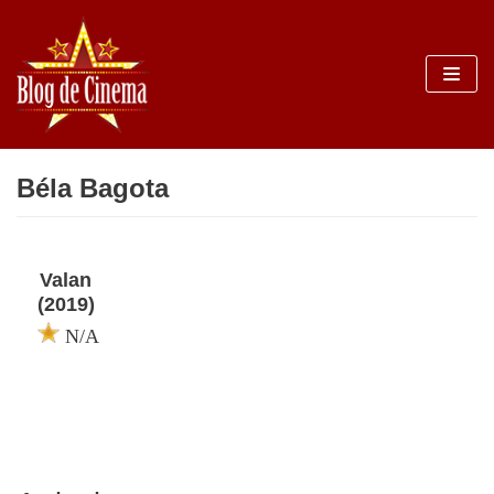
Sari
la
conținut
Béla Bagota
Valan
(2019)
N/A